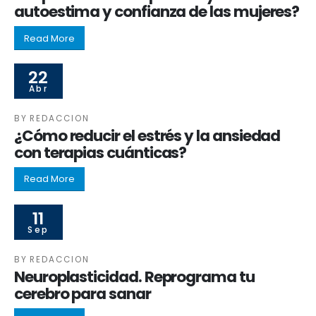
autoestima y confianza de las mujeres?
Read More
22
Abr
BY
REDACCION
¿Cómo reducir el estrés y la ansiedad
con terapias cuánticas?
Read More
11
Sep
BY
REDACCION
Neuroplasticidad. Reprograma tu
cerebro para sanar